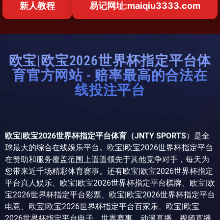
新人教程
易记网址:maiqiu3333.com
欧宝|欧宝2026世界杯指定平台体
育官方网站 - 赔率最高的合法在
线投注平台
欧宝|欧宝2026世界杯指定平台体育（JNTY SPORTS
）是全
球最大的综合在线娱乐平台。欧宝|欧宝2026世界杯指定平台
在赞助和服务覆盖范围上遥遥领先于其他竞争对手，每天为
您带来近千场精彩体育赛事。还有欧宝|欧宝2026世界杯指定
平台真人娱乐、欧宝|欧宝2026世界杯指定平台棋牌、欧宝|欧
宝2026世界杯指定平台彩票、欧宝|欧宝2026世界杯指定平台
电竞、欧宝|欧宝2026世界杯指定平台百家乐、欧宝|欧宝
2026世界杯指定平台电子、世界赛事、动漫直播、视频直播