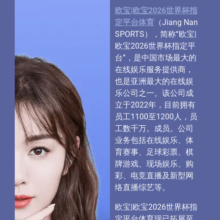
欧宝|欧宝2026世界杯指
定平台体育
（Jiang Nan
SPORTS），简称“欧宝|
欧宝2026世界杯指定平
台”，是中国市场最大的
在线娱乐服务提供商，
也是亚洲最大的在线娱
乐公司之一。该公司成
立于2022年，目前拥有
员工1100至1200人，员
工数千万。成员。公司
业务包括在线娱乐、体
育赛事、足球彩票、棋
牌游戏、现场娱乐、购
彩、电竞直播及新型网
络直播综艺等。
欧宝|欧宝2026世界杯指
定平台体育现已拓展至