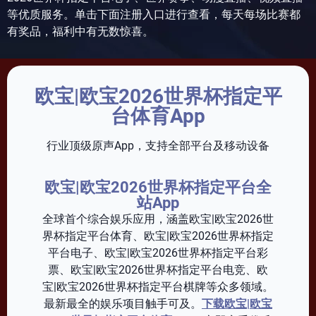
等优质服务。单击下面注册入口进行查看，每天每场比赛都
有奖品，福利中有无数惊喜。
欧宝|欧宝2026世界杯指定平
台体育App
行业顶级原声App，支持全部平台及移动设备
欧宝|欧宝2026世界杯指定平台全
站App
全球首个综合娱乐应用，涵盖欧宝|欧宝2026世
界杯指定平台体育、欧宝|欧宝2026世界杯指定
平台电子、欧宝|欧宝2026世界杯指定平台彩
票、欧宝|欧宝2026世界杯指定平台电竞、欧
宝|欧宝2026世界杯指定平台棋牌等众多领域。
最新最全的娱乐项目触手可及。
下载欧宝|欧宝