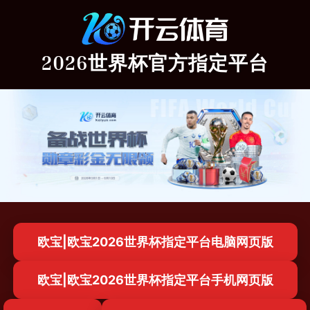
2026世界杯官方指定平台
欧宝|欧宝2026世界杯指定平台电脑网页版
欧宝|欧宝2026世界杯指定平台手机网页版