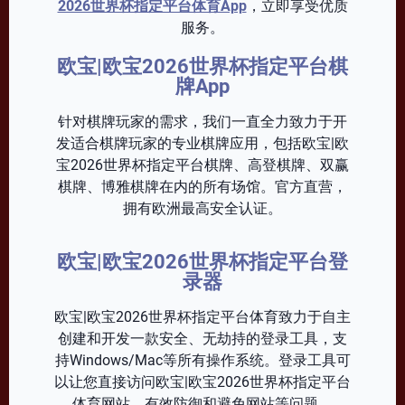
2026世界杯指定平台体育App
，立即享受优质
服务。
欧宝|欧宝2026世界杯指定平台棋
牌App
针对棋牌玩家的需求，我们一直全力致力于开
发适合棋牌玩家的专业棋牌应用，包括欧宝|欧
宝2026世界杯指定平台棋牌、高登棋牌、双赢
棋牌、博雅棋牌在内的所有场馆。官方直营，
拥有欧洲最高安全认证。
欧宝|欧宝2026世界杯指定平台登
录器
欧宝|欧宝2026世界杯指定平台体育致力于自主
创建和开发一款安全、无劫持的登录工具，支
持Windows/Mac等所有操作系统。登录工具可
以让您直接访问欧宝|欧宝2026世界杯指定平台
体育网站，有效防御和避免网站等问题。