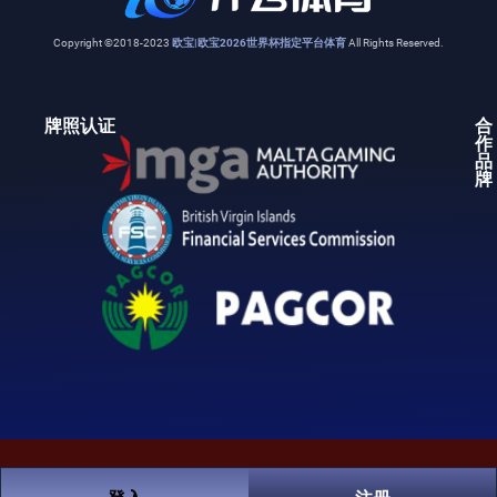
Copyright ©2018-2023
欧宝|欧宝2026世界杯指定平台体育
All Rights Reserved.
牌照认证
合
作
品
牌